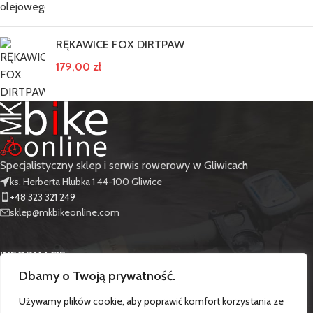
RĘKAWICE FOX DIRTPAW
179,00
zł
Specjalistyczny sklep i serwis rowerowy w Gliwicach
ks. Herberta Hlubka 1 44-100 Gliwice
+48 323 321 249
sklep@mkbikeonline.com
INFORMACJE
Dbamy o Twoją prywatność.
PRODUKTY
Używamy plików cookie, aby poprawić komfort korzystania ze