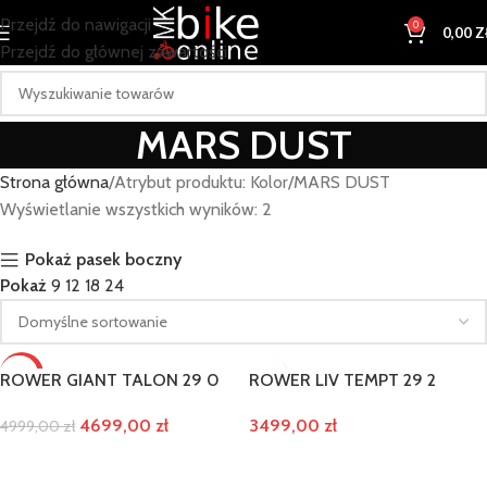
Przejdź do nawigacji
0
0,00
Z
Przejdź do głównej zawartości
MARS DUST
Strona główna
Atrybut produktu: Kolor
MARS DUST
Wyświetlanie wszystkich wyników: 2
Pokaż pasek boczny
Pokaż
9
12
18
24
-6%
ROWER GIANT TALON 29 0
ROWER LIV TEMPT 29 2
WYPRZ
4699,00
zł
3499,00
zł
4999,00
EDAŻ
zł
WYBIERZ OPCJE
WYBIERZ OPCJE