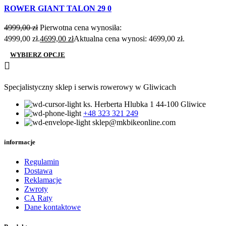
Szybki podgląd
ROWER GIANT TALON 29 0
Dodaj do życzenia
WYPRZE
4999,00
zł
Pierwotna cena wynosiła:
DAŻ
4999,00 zł.
4699,00
zł
Aktualna cena wynosi: 4699,00 zł.
WYBIERZ OPCJE
Specjalistyczny sklep i serwis rowerowy w Gliwicach
ks. Herberta Hlubka 1 44-100 Gliwice
+48 323 321 249
sklep@mkbikeonline.com
informacje
Regulamin
Dostawa
Reklamacje
Zwroty
CA Raty
Dane kontaktowe