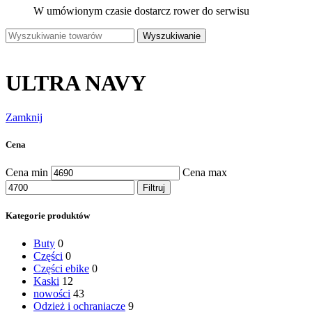
W umówionym czasie dostarcz rower do serwisu
Wyszukiwanie
ULTRA NAVY
Zamknij
Cena
Cena min
Cena max
Filtruj
Kategorie produktów
Buty
0
Części
0
Części ebike
0
Kaski
12
nowości
43
Odzież i ochraniacze
9