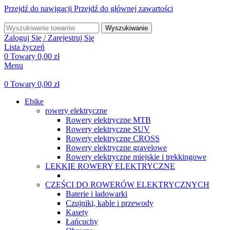
Przejdź do nawigacji
Przejdź do głównej zawartości
Wyszukiwanie
Zaloguj Się / Zarejestruj Się
Lista życzeń
0
Towary
0,00
zł
Menu
0
Towary
0,00
zł
Ebike
rowery elektryczne
Rowery elektryczne MTB
Rowery elektryczne SUV
Rowery elektryczne CROSS
Rowery elektryczne gravelowe
Rowery elektryczne miejskie i trekkingowe
LEKKIE ROWERY ELEKTRYCZNE
CZĘŚCI DO ROWERÓW ELEKTRYCZNYCH
Baterie i ładowarki
Czujniki, kable i przewody
Kasety
Łańcuchy