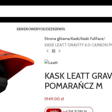
EBIKE
ROWERY
ODZIEŻ
SERWIS
Strona główna
Kaski
Kaski Fullface
KASK LEATT GRAVITY 6.0 CARBON
KASK LEATT GRAV
POMARAŃCZ M
1949,00
zł
raty
56,52
PLN
od