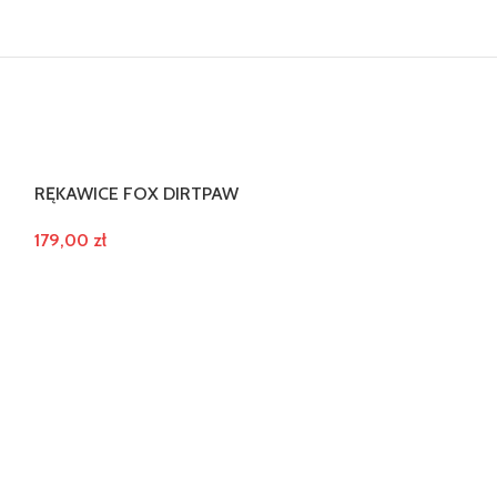
RĘKAWICE FOX DIRTPAW
RĘKAWICE JUN
179,00
zł
139,00
zł
WYBIERZ OPCJE
WYBIERZ OPCJE