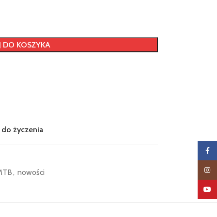
 DO KOSZYKA
 do życzenia
Faceb
Insta
 MTB
,
nowości
YouTu