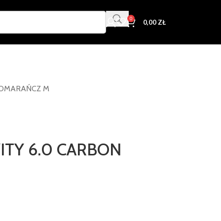
0
0,00
ZŁ
 POMARAŃCZ M
ITY 6.0 CARBON