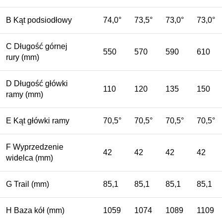
B
Kąt podsiodłowy
74,0°
73,5°
73,0°
73,0°
C
Długość górnej
550
570
590
610
rury
(mm)
D
Długość główki
110
120
135
150
ramy
(mm)
E
Kąt główki ramy
70,5°
70,5°
70,5°
70,5°
F
Wyprzedzenie
42
42
42
42
widelca
(mm)
G
Trail
(mm)
85,1
85,1
85,1
85,1
H
Baza kół
(mm)
1059
1074
1089
1109