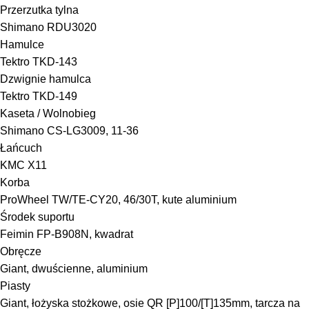
Przerzutka tylna
Shimano RDU3020
Hamulce
Tektro TKD-143
Dzwignie hamulca
Tektro TKD-149
Kaseta / Wolnobieg
Shimano CS-LG3009, 11-36
Łańcuch
KMC X11
Korba
ProWheel TW/TE-CY20, 46/30T, kute aluminium
Środek suportu
Feimin FP-B908N, kwadrat
Obręcze
Giant, dwuścienne, aluminium
Piasty
Giant, łożyska stożkowe, osie QR [P]100/[T]135mm, tarcza na