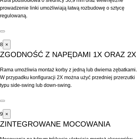
Rura podsiodłowa o średnicy 30,9 mm oraz wewnętrzne
prowadzenie linki umożliwiają łatwą rozbudowę o sztycę
regulowaną.
8
×
ZGODNOŚĆ Z NAPĘDAMI 1X ORAZ 2X
Rama umożliwia montaż korby z jedną lub dwiema zębatkami.
W przypadku konfiguracji 2X można użyć przedniej przerzutki
typu side-swing lub down-swing.
9
×
ZINTEGROWANE MOCOWANIA