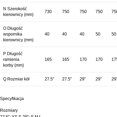
N
Szerokość
730
750
750
750
75
kierownicy
(mm)
O
Długość
wspornika
40
40
40
50
50
kierownicy
(mm)
P
Długość
ramienia
165
165
170
170
17
korby
(mm)
Q
Rozmiar kół
27.5″
27.5″
29″
29″
29
Specyfikacja
Rozmiary
27.5″: XS,S 29″: S,M,L