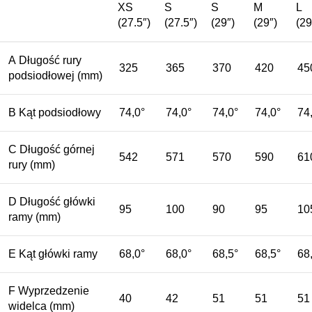
XS
S
S
M
L
(27.5″)
(27.5″)
(29″)
(29″)
(29
A
Długość rury
325
365
370
420
45
podsiodłowej
(mm)
B
Kąt podsiodłowy
74,0°
74,0°
74,0°
74,0°
74
C
Długość górnej
542
571
570
590
61
rury
(mm)
D
Długość główki
95
100
90
95
10
ramy
(mm)
E
Kąt główki ramy
68,0°
68,0°
68,5°
68,5°
68
F
Wyprzedzenie
40
42
51
51
51
widelca
(mm)