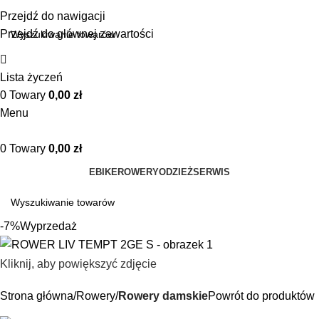
Przejdź do nawigacji
Przejdź do głównej zawartości
Lista życzeń
0
Towary
0,00
zł
Menu
0
Towary
0,00
zł
EBIKE
ROWERY
ODZIEŻ
SERWIS
-7%
Wyprzedaż
Kliknij, aby powiększyć zdjęcie
Strona główna
Rowery
Rowery damskie
Powrót do produktów