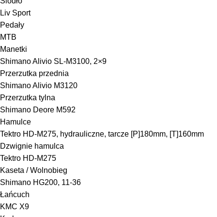
Siodło
Liv Sport
Pedały
MTB
Manetki
Shimano Alivio SL-M3100, 2×9
Przerzutka przednia
Shimano Alivio M3120
Przerzutka tylna
Shimano Deore M592
Hamulce
Tektro HD-M275, hydrauliczne, tarcze [P]180mm, [T]160mm
Dzwignie hamulca
Tektro HD-M275
Kaseta / Wolnobieg
Shimano HG200, 11-36
Łańcuch
KMC X9