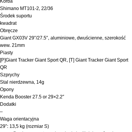
Korba
Shimano MT101-2, 22/36
Środek suportu
kwadrat
Obręcze
Giant GX03V 29″/27.5″, aluminiowe, dwuścienne, szerokość
wew. 21mm
Piasty
[P]Giant Tracker Giant Sport QR, [T] Giant Tracker Giant Sport
QR
Szprychy
Stal nierdzewna, 14g
Opony
Kenda Booster 27.5 or 29×2.2″
Dodatki
–
Waga orientacyjna
29″: 13,5 kg (rozmiar S)