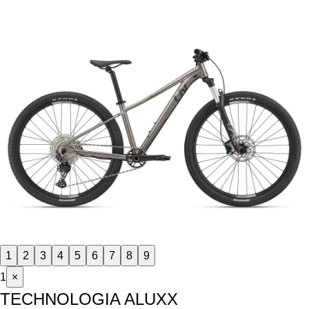
1
2
3
4
5
6
7
8
9
1
×
TECHNOLOGIA ALUXX