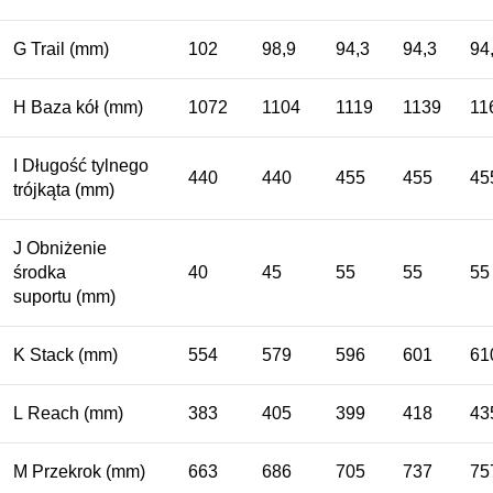
G
Trail
(mm)
102
98,9
94,3
94,3
94
H
Baza kół
(mm)
1072
1104
1119
1139
11
I
Długość tylnego
440
440
455
455
45
trójkąta
(mm)
J
Obniżenie
środka
40
45
55
55
55
suportu
(mm)
K
Stack
(mm)
554
579
596
601
61
L
Reach
(mm)
383
405
399
418
43
M
Przekrok
(mm)
663
686
705
737
75