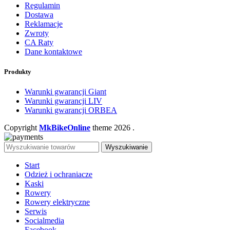
Regulamin
Dostawa
Reklamacje
Zwroty
CA Raty
Dane kontaktowe
Produkty
Warunki gwarancji Giant
Warunki gwarancji LIV
Warunki gwarancji ORBEA
Copyright
MkBikeOnline
theme
2026
.
Wyszukiwanie
Start
Odzież i ochraniacze
Kaski
Rowery
Rowery elektryczne
Serwis
Socialmedia
Facebook