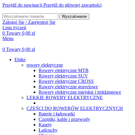
Przejdź do nawigacji
Przejdź do głównej zawartości
Wyszukiwanie
Zaloguj Się / Zarejestruj Się
Lista życzeń
0
Towary
0,00
zł
Menu
0
Towary
0,00
zł
Ebike
rowery elektryczne
Rowery elektryczne MTB
Rowery elektryczne SUV
Rowery elektryczne CROSS
Rowery elektryczne gravelowe
Rowery elektryczne miejskie i trekkingowe
LEKKIE ROWERY ELEKTRYCZNE
CZĘŚCI DO ROWERÓW ELEKTRYCZNYCH
Baterie i ładowarki
Czujniki, kable i przewody
Kasety
Łańcuchy