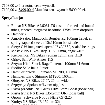
7198,00
zł
Pierwotna cena wynosiła:
7198,00 zł.
5499,00
zł
Aktualna cena wynosi: 5499,00 zł.
Specyfikacja:
Rama: NS Bikes AL6061-T6 custom formed and butted
tubes, tapered integrated headtube 135x10mm dropouts
Damper: /
Amortyzator:
Marzocchi Bomber Z2 100mm travel, air
spring, tapered steerer, 15x110mm boost axle
Stery: GW integrated tapered IS42/IS52, sealed bearings
Mostek: NS Bikes Drop 31.8, 50mm, angle –10°
Kierownica: NS Bikes 720mm 12mm rise, 31.8
Gripy:
Salt WTP Arrow 115
Sztyca: Kind Shock Rage I internal 100mm 31,6mm
Siodło: Selle Italia Junior
Hamulec przedni: Shimano MT200, 160mm
Hamulec tylny: Shimano MT200, 160mm
Obręcze:
NS Bikes 27,5″, 25mm wide
Szprychy: Spokes w/14mm nipples
Piasta przednia: NS Bikes 110x15mm Boost (loose ball)
Piasta tylna: NS Bikes 135x9mm QR (loose ball)
Opony: Schwalbe Nobby Nic 27.5×2.25″
Korby: NS Bikes JR 152mm 32t