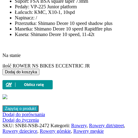
Suport: FSA BSA square taper 73mm
Pedały:
VP-225 Junior platform
Łańcuch: KMC, X10-1, 10spd
Napinacz: /
Przerzutka:
Shimano Deore 10 speed shadow plus
Manetka:
Shimano Deore 10 speed Rapidfire plus
Kaseta:
Shimano Deore 10 speed, 11-42t
Na stanie
ilość ROWER NS BIKES ECCENTRIC JR
Dodaj do koszyka
Zapytaj o produkt
Dodaj do porównania
Dodaj do życzenia
SKU:
SNBI-NSB-2472
Kategorii:
Rowery
,
Rowery dirt/street
,
Rowery dziecięce
,
Rowery górskie
,
Rowery męskie