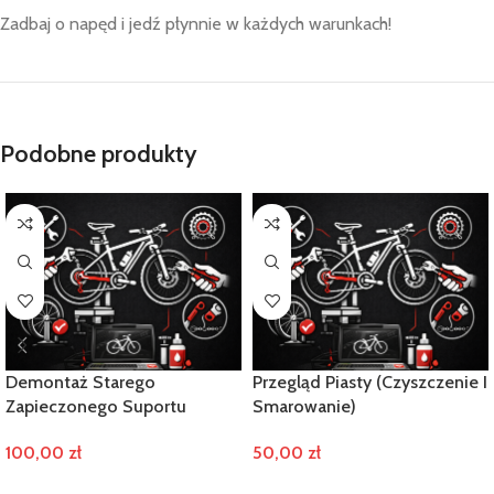
Zadbaj o napęd i jedź płynnie w każdych warunkach!
Podobne produkty
Demontaż Starego
Przegląd Piasty (Czyszczenie I
Zapieczonego Suportu
Smarowanie)
100,00
zł
50,00
zł
DODAJ DO KOSZYKA
DODAJ DO KOSZYKA