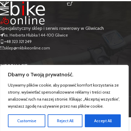
Specjalistyczny sklep i serwis rowerowy w Gliwicach
ks. Herberta Hlubka 1 44-100 Gliwice
+48 323 321 249
sklep@mkbikeonline.com
INFORMACJE
Dbamy o Twoją prywatność.
PRODUKTY
Używamy plików cookie, aby poprawić komfort korzystania ze
strony, wyświetlać spersonalizowane reklamy i treści oraz
analizować ruch na naszej stronie. Klikając „Akceptuj wszystkie”,
Copyright
MkBikeOnline
theme
2026
.
wyrażasz zgodę na używanie przez nas plików cookie.
Customise
Reject All
Accept All
0
Sklep
Lista życzeń
Kosz
Moje konto
Serwis