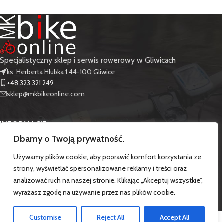
Specjalistyczny sklep i serwis rowerowy w Gliwicach
ks. Herberta Hlubka 1 44-100 Gliwice
+48 323 321 249
sklep@mkbikeonline.com
INFORMACJE
Dbamy o Twoją prywatność.
PRODUKTY
Używamy plików cookie, aby poprawić komfort korzystania ze
strony, wyświetlać spersonalizowane reklamy i treści oraz
analizować ruch na naszej stronie. Klikając „Akceptuj wszystkie”,
Copyright
MkBikeOnline
theme
2026
.
wyrażasz zgodę na używanie przez nas plików cookie.
Customise
Reject All
Accept All
0