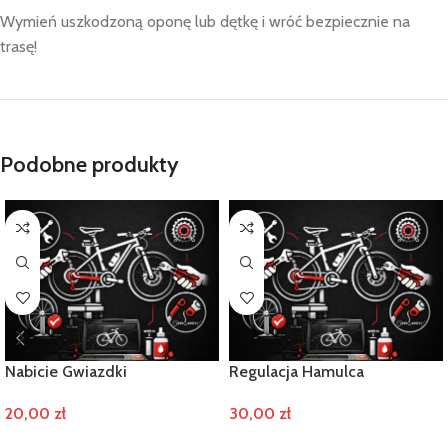
Wymień uszkodzoną oponę lub dętkę i wróć bezpiecznie na
trasę!
Podobne produkty
Nabicie Gwiazdki
Regulacja Hamulca
20,00
zł
30,00
zł
DODAJ DO KOSZYKA
DODAJ DO KOSZYKA