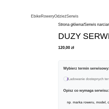
Ebike
Rowery
Odzież
Serwis
Strona główna
Serwis narciar
DUZY SERW
120,00
zł
Wybierz termin serwisowy
Ladowanie dostepnych ter
Opisz co wymaga serwisu: