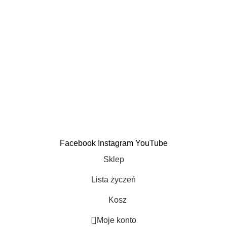
informacje
Regulamin
Dostawa
Reklamacje
Zwroty
CA Raty
Dane kontaktowe
Facebook
Instagram
YouTube
Sklep
Lista życzeń
Kosz
Moje konto