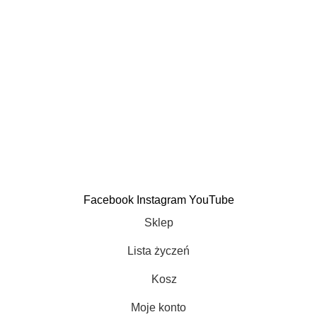
informacje
Regulamin
Dostawa
Reklamacje
Zwroty
CA Raty
Dane kontaktowe
Facebook
Instagram
YouTube
Sklep
Lista życzeń
Kosz
Moje konto