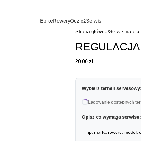
Ebike
Rowery
Odzież
Serwis
Strona główna
Serwis narciar
REGULACJA
20,00
zł
Wybierz termin serwisowy
Ladowanie dostepnych ter
Opisz co wymaga serwisu: