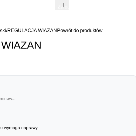
Zaloguj Się / Zarejestruj Się
0,00
ski
REGULACJA WIAZAN
Powrót do produktów
 WIAZAN
:
minow...