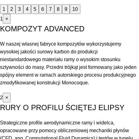
1
2
3
4
5
6
7
8
9
10
1
×
KOMPOZYT ADVANCED
W naszej własnej fabryce kompozytów wykorzystujemy
wysokiej jakości surowy karbon do produkcji
niestandardowego materiału ramy o wysokim stosunku
sztywności do masy. Przedni trójkąt jest formowany jako jeden
spójny element w ramach autorskiego procesu produkcyjnego
zmodyfikowanej konstrukcji Monocoque.
2
×
RURY O PROFILU ŚCIĘTEJ ELIPSY
Strategiczne profile aerodynamiczne ramy i widelca,
opracowane przy pomocy obliczeniowej mechaniki płynów
(CFD, ang. Computational Fluid Dynamics) i testów w tunelu