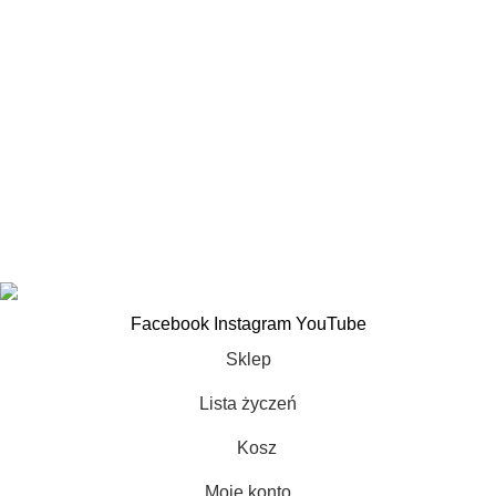
CA Raty
Dane kontaktowe
Produkty
Warunki gwarancji Giant
Warunki gwarancji LIV
Warunki gwarancji ORBEA
Copyright
MkBikeOnline
theme
2026
.
Facebook
Instagram
YouTube
Sklep
Lista życzeń
Kosz
Moje konto