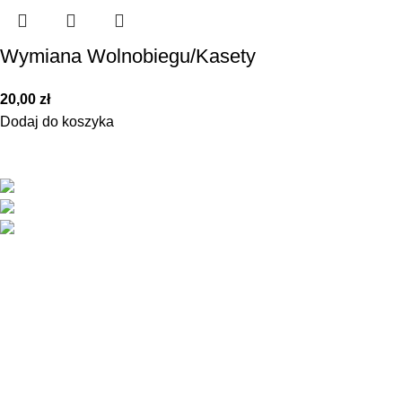
Wymiana Wolnobiegu/Kasety
20,00
zł
Dodaj do koszyka
Specjalistyczny sklep i serwis rowerowy w Gliwicach
ks. Herberta Hlubka 1 44-100 Gliwice
+48 323 321 249
sklep@mkbikeonline.com
informacje
Regulamin
Dostawa
Reklamacje
Zwroty